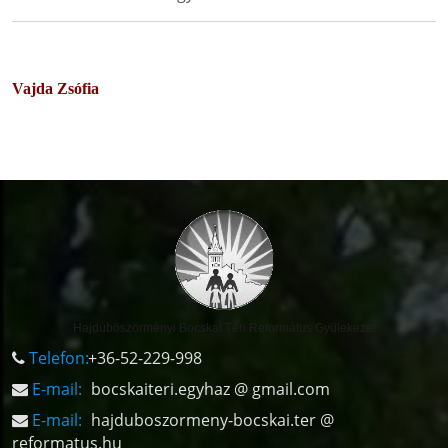
Vajda Zsófia
Hajdúböszörményi Bocskai Téri Református Gyülekezet
Telefon:
+36-52-229-998
E-mail:
bocskaiteri.egyhaz @ gmail.com
E-mail:
hajduboszormeny-bocskai.ter @
reformatus.hu