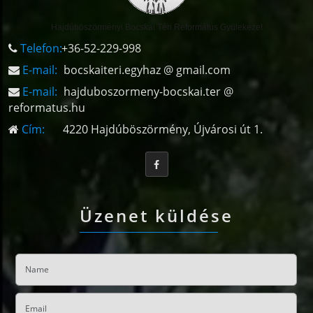
Hajdúböszörményi Bocskai Téri Református Gyülekezet
Telefon:
+36-52-229-998
E-mail:
bocskaiteri.egyhaz @ gmail.com
E-mail:
hajduboszormeny-bocskai.ter @
reformatus.hu
Cím:
4220 Hajdúböszörmény, Újvárosi út 1.
Üzenet küldése