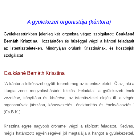
A gyülekezet orgonistája (kántora)
Gyülekezetünkben jelenleg két orgonista végez szolgálatot:
Csukásné
Bernáth Krisztina
. Hozzáértően és hűséggel végzi a kántori feladatait
az istentiszteleteken.
Mindnyájan örülünk Krisztinának, és köszönjük
szolgálatát
Csukásné Bernáth Krisztina
"A kántor a lelkésszel együtt teremti meg az istentiszteletet. Ő az, aki a
liturgia zenei megvalósításáért felelős. Feladatai: a gyülekezeti ének
vezetése, irányítása és kísérése, az istentisztelet elején ill. a végén
orgonaművek játszása, kórusvezetés, énektanítás és énekválasztás."
(Cs.B.K.)
Krisztina egyre nagyobb örömmel végzi a rábízott feladatot. Kedves,
mégis határozott egyéniségével jól megtalálja a hangot a gyülekezettel.