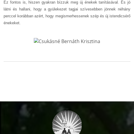
Ez fontos is, hiszen gyakran bízzuk meg új énekek tanításával. És jó
látni és hallani, hogy a gyülekezet tagjai szívesebben jönnek néhány
perccel korábban azért, hogy megismerhessenek szép és új istendicsérő
énekeket.