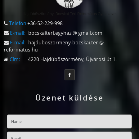
Hajdúböszörményi Bocskai Téri Református Gyülekezet
Telefon:
+36-52-229-998
E-mail:
bocskaiteri.egyhaz @ gmail.com
E-mail:
hajduboszormeny-bocskai.ter @
reformatus.hu
Cím:
4220 Hajdúböszörmény, Újvárosi út 1.
Üzenet küldése