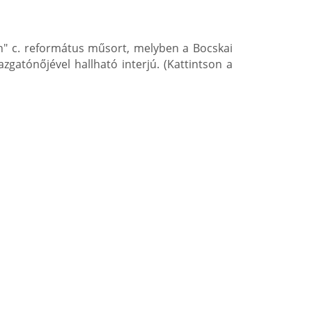
n" c. református műsort, melyben a Bocskai
zgatónőjével hallható interjú. (Kattintson a