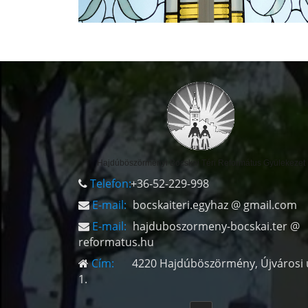
Hajdúböszörményi Bocskai Téri Református Gyülekezet
Telefon:
+36-52-229-998
E-mail:
bocskaiteri.egyhaz @ gmail.com
E-mail:
hajduboszormeny-bocskai.ter @
reformatus.hu
Cím:
4220 Hajdúböszörmény, Újvárosi 
1.