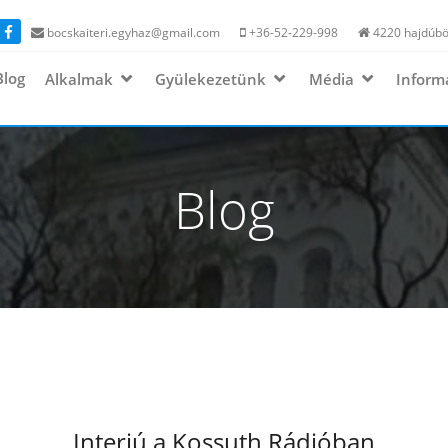
bocskaiteri.egyhaz@gmail.com
+36-52-229-998
4220 hajdúbös
Blog
Alkalmak
Gyülekezetünk
Média
Inform
Blog
Interjú a Kossuth Rádióban