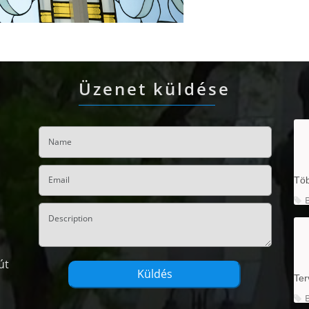
Üzenet küldése
Töb
út
Ter